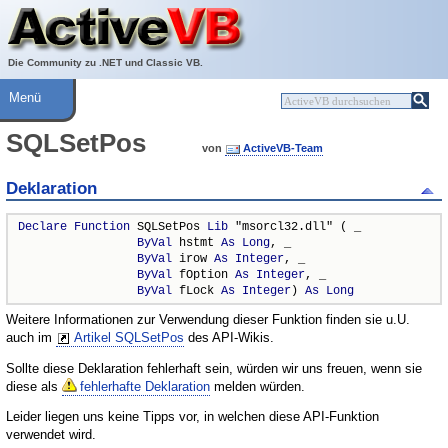
Über ActiveVB
Hilfe
Die Community zu .NET und Classic VB.
Menü
SQLSetPos
von
ActiveVB-Team
Deklaration
Declare
Function
 SQLSetPos 
Lib
 "msorcl32.dll" ( _

ByVal
 hstmt 
As
Long
, _

ByVal
 irow 
As
Integer
, _

ByVal
 fOption 
As
Integer
, _

ByVal
 fLock 
As
Integer
) 
As
Long
Weitere Informationen zur Verwendung dieser Funktion finden sie u.U.
auch im
Artikel SQLSetPos
des API-Wikis.
Sollte diese Deklaration fehlerhaft sein, würden wir uns freuen, wenn sie
diese als
fehlerhafte Deklaration
melden würden.
Leider liegen uns keine Tipps vor, in welchen diese API-Funktion
verwendet wird.