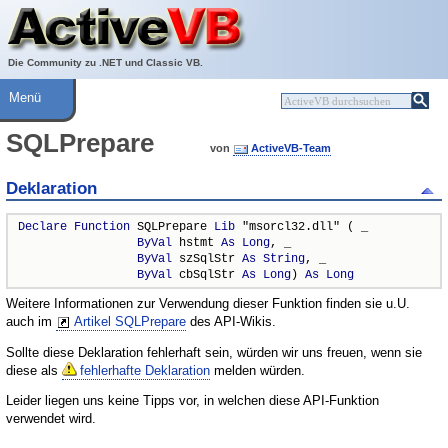
Über ActiveVB
Hilfe
Die Community zu .NET und Classic VB.
Menü
SQLPrepare
von
ActiveVB-Team
Deklaration
Declare
Function
 SQLPrepare 
Lib
 "msorcl32.dll" ( _

ByVal
 hstmt 
As
Long
, _

ByVal
 szSqlStr 
As
String
, _

ByVal
 cbSqlStr 
As
Long
) 
As
Long
Weitere Informationen zur Verwendung dieser Funktion finden sie u.U.
auch im
Artikel SQLPrepare
des API-Wikis.
Sollte diese Deklaration fehlerhaft sein, würden wir uns freuen, wenn sie
diese als
fehlerhafte Deklaration
melden würden.
Leider liegen uns keine Tipps vor, in welchen diese API-Funktion
verwendet wird.