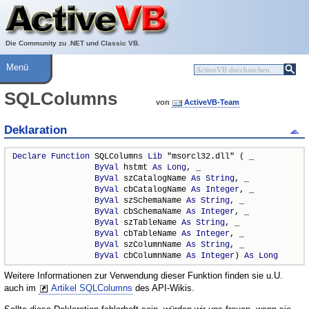
Über ActiveVB
Hilfe
Die Community zu .NET und Classic VB.
Menü
SQLColumns
von
ActiveVB-Team
Deklaration
Declare
Function
 SQLColumns 
Lib
 "msorcl32.dll" ( _

ByVal
 hstmt 
As
Long
, _

ByVal
 szCatalogName 
As
String
, _

ByVal
 cbCatalogName 
As
Integer
, _

ByVal
 szSchemaName 
As
String
, _

ByVal
 cbSchemaName 
As
Integer
, _

ByVal
 szTableName 
As
String
, _

ByVal
 cbTableName 
As
Integer
, _

ByVal
 szColumnName 
As
String
, _

ByVal
 cbColumnName 
As
Integer
) 
As
Long
Weitere Informationen zur Verwendung dieser Funktion finden sie u.U.
auch im
Artikel SQLColumns
des API-Wikis.