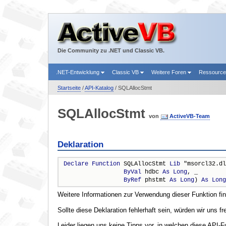
Die Community zu .NET und Classic VB.
.NET-Entwicklung
Classic VB
Weitere Foren
Ressourc
Startseite
/
API-Katalog
/ SQLAllocStmt
SQLAllocStmt
von
ActiveVB-Team
Deklaration
Declare
Function
 SQLAllocStmt 
Lib
 "msorcl32.dl
ByVal
 hdbc 
As
Long
, _

ByRef
 phstmt 
As
Long
) 
As
Long
Weitere Informationen zur Verwendung dieser Funktion fi
Sollte diese Deklaration fehlerhaft sein, würden wir uns f
Leider liegen uns keine Tipps vor, in welchen diese API-F