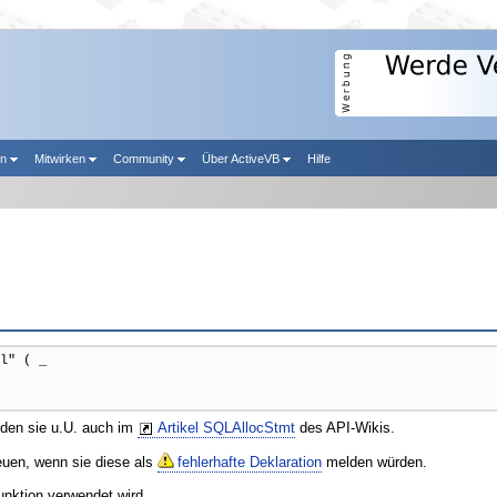
en
Mitwirken
Community
Über ActiveVB
Hilfe
l" ( _

nden sie u.U. auch im
Artikel SQLAllocStmt
des API-Wikis.
reuen, wenn sie diese als
fehlerhafte Deklaration
melden würden.
unktion verwendet wird.