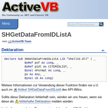
Über ActiveVB
Hilfe
Die Community zu .NET und Classic VB.
Menü
SHGetDataFromIDListA
von
ActiveVB-Team
Deklaration
Declare
Sub
 SHGetDataFromIDListA 
Lib
 "shell32.dll" ( _

ByRef
 psf 
As
Long
, _

ByRef
 pidl 
As
 CITEMIDLIST, _

ByVal
 nFormat 
As
Long
, _

            pv 
As
Any
, _

ByVal
 cb 
As
Long
)
Weitere Informationen zur Verwendung dieser Funktion finden sie u.U.
auch im
Artikel SHGetDataFromIDListA
des API-Wikis.
Sollte diese Deklaration fehlerhaft sein, würden wir uns freuen, wenn sie
diese als
fehlerhafte Deklaration
melden würden.