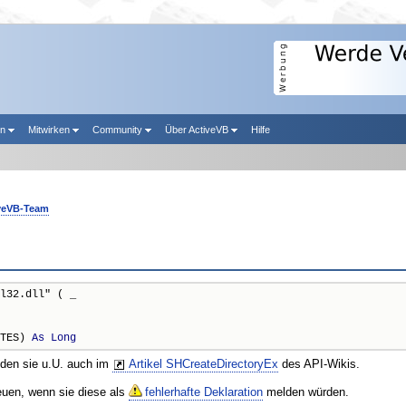
en
Mitwirken
Community
Über ActiveVB
Hilfe
veVB-Team
l32.dll" ( _

TES) 
As
Long
nden sie u.U. auch im
Artikel SHCreateDirectoryEx
des API-Wikis.
reuen, wenn sie diese als
fehlerhafte Deklaration
melden würden.