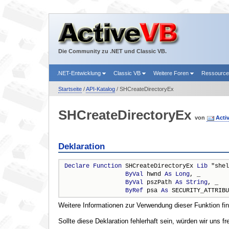
Die Community zu .NET und Classic VB.
.NET-Entwicklung
Classic VB
Weitere Foren
Ressourc
Startseite
/
API-Katalog
/ SHCreateDirectoryEx
SHCreateDirectoryEx
von
Acti
Deklaration
Declare
Function
 SHCreateDirectoryEx 
Lib
 "shel
ByVal
 hwnd 
As
Long
, _

ByVal
 pszPath 
As
String
, _

ByRef
 psa 
As
 SECURITY_ATTRIBU
Weitere Informationen zur Verwendung dieser Funktion fi
Sollte diese Deklaration fehlerhaft sein, würden wir uns f