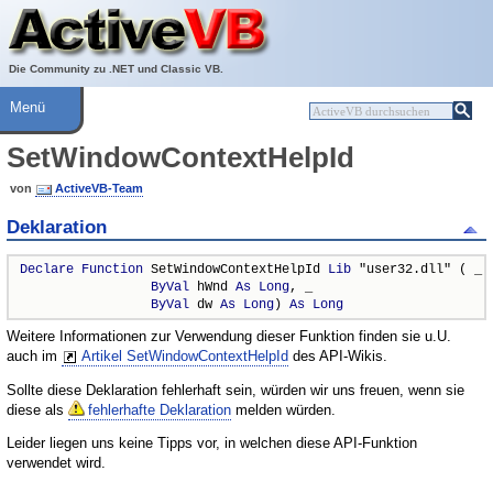
Über ActiveVB
Hilfe
Die Community zu .NET und Classic VB.
Menü
SetWindowContextHelpId
von
ActiveVB-Team
Deklaration
Declare
Function
 SetWindowContextHelpId 
Lib
 "user32.dll" ( _

ByVal
 hWnd 
As
Long
, _

ByVal
 dw 
As
Long
) 
As
Long
Weitere Informationen zur Verwendung dieser Funktion finden sie u.U.
auch im
Artikel SetWindowContextHelpId
des API-Wikis.
Sollte diese Deklaration fehlerhaft sein, würden wir uns freuen, wenn sie
diese als
fehlerhafte Deklaration
melden würden.
Leider liegen uns keine Tipps vor, in welchen diese API-Funktion
verwendet wird.