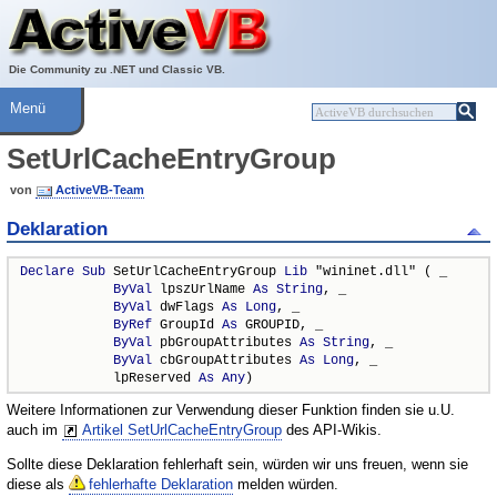
Über ActiveVB
Hilfe
Die Community zu .NET und Classic VB.
Menü
SetUrlCacheEntryGroup
von
ActiveVB-Team
Deklaration
Declare
Sub
 SetUrlCacheEntryGroup 
Lib
 "wininet.dll" ( _

ByVal
 lpszUrlName 
As
String
, _

ByVal
 dwFlags 
As
Long
, _

ByRef
 GroupId 
As
 GROUPID, _

ByVal
 pbGroupAttributes 
As
String
, _

ByVal
 cbGroupAttributes 
As
Long
, _

            lpReserved 
As
Any
)
Weitere Informationen zur Verwendung dieser Funktion finden sie u.U.
auch im
Artikel SetUrlCacheEntryGroup
des API-Wikis.
Sollte diese Deklaration fehlerhaft sein, würden wir uns freuen, wenn sie
diese als
fehlerhafte Deklaration
melden würden.