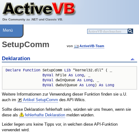
Über ActiveVB
Hilfe
Die Community zu .NET und Classic VB.
Menü
SetupComm
von
ActiveVB-Team
Deklaration
Declare
Function
 SetupComm 
Lib
 "kernel32.dll" ( _

ByVal
 hFile 
As
Long
, _

ByVal
 dwInQueue 
As
Long
, _

ByVal
 dwOutQueue 
As
Long
) 
As
Long
Weitere Informationen zur Verwendung dieser Funktion finden sie u.U.
auch im
Artikel SetupComm
des API-Wikis.
Sollte diese Deklaration fehlerhaft sein, würden wir uns freuen, wenn sie
diese als
fehlerhafte Deklaration
melden würden.
Leider liegen uns keine Tipps vor, in welchen diese API-Funktion
verwendet wird.