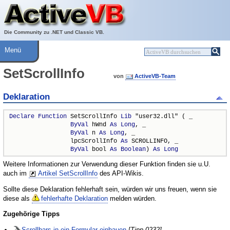
Über ActiveVB
Hilfe
Die Community zu .NET und Classic VB.
Menü
SetScrollInfo
von
ActiveVB-Team
Deklaration
Declare
Function
 SetScrollInfo 
Lib
 "user32.dll" ( _

ByVal
 hWnd 
As
Long
, _

ByVal
 n 
As
Long
, _

                 lpcScrollInfo 
As
 SCROLLINFO, _

ByVal
 bool 
As
Boolean
) 
As
Long
Weitere Informationen zur Verwendung dieser Funktion finden sie u.U.
auch im
Artikel SetScrollInfo
des API-Wikis.
Sollte diese Deklaration fehlerhaft sein, würden wir uns freuen, wenn sie
diese als
fehlerhafte Deklaration
melden würden.
Zugehörige Tipps
Scrollbars in ein Formular einbauen
[Tipp 0232]