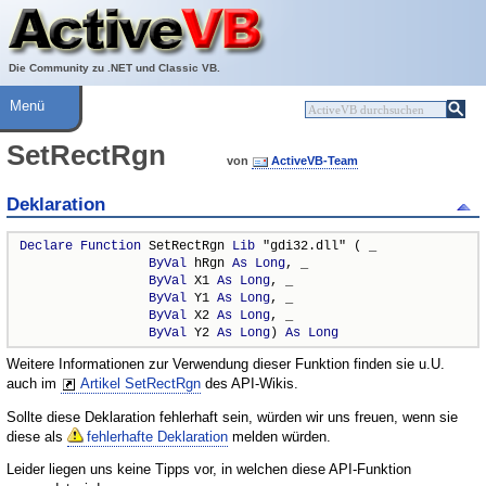
Über ActiveVB
Hilfe
Die Community zu .NET und Classic VB.
Menü
SetRectRgn
von
ActiveVB-Team
Deklaration
Declare
Function
 SetRectRgn 
Lib
 "gdi32.dll" ( _

ByVal
 hRgn 
As
Long
, _

ByVal
 X1 
As
Long
, _

ByVal
 Y1 
As
Long
, _

ByVal
 X2 
As
Long
, _

ByVal
 Y2 
As
Long
) 
As
Long
Weitere Informationen zur Verwendung dieser Funktion finden sie u.U.
auch im
Artikel SetRectRgn
des API-Wikis.
Sollte diese Deklaration fehlerhaft sein, würden wir uns freuen, wenn sie
diese als
fehlerhafte Deklaration
melden würden.
Leider liegen uns keine Tipps vor, in welchen diese API-Funktion