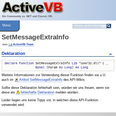
Über ActiveVB
Hilfe
Die Community zu .NET und Classic VB.
Menü
SetMessageExtraInfo
von
ActiveVB-Team
Deklaration
Declare
Function
 SetMessageExtraInfo 
Lib
 "user32.dll" ( _

ByVal
 lParam 
As
Long
) 
As
Long
Weitere Informationen zur Verwendung dieser Funktion finden sie u.U.
auch im
Artikel SetMessageExtraInfo
des API-Wikis.
Sollte diese Deklaration fehlerhaft sein, würden wir uns freuen, wenn sie
diese als
fehlerhafte Deklaration
melden würden.
Leider liegen uns keine Tipps vor, in welchen diese API-Funktion
verwendet wird.