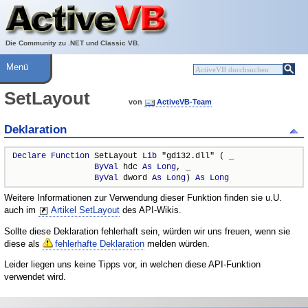
Über ActiveVB
Hilfe
Die Community zu .NET und Classic VB.
Menü
SetLayout
von
ActiveVB-Team
Deklaration
Declare
Function
 SetLayout 
Lib
 "gdi32.dll" ( _

ByVal
 hdc 
As
Long
, _

ByVal
 dword 
As
Long
) 
As
Long
Weitere Informationen zur Verwendung dieser Funktion finden sie u.U.
auch im
Artikel SetLayout
des API-Wikis.
Sollte diese Deklaration fehlerhaft sein, würden wir uns freuen, wenn sie
diese als
fehlerhafte Deklaration
melden würden.
Leider liegen uns keine Tipps vor, in welchen diese API-Funktion
verwendet wird.