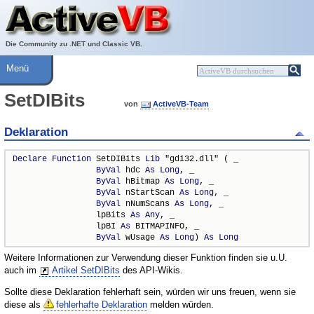
Über ActiveVB
Hilfe
Die Community zu .NET und Classic VB.
Menü
SetDIBits
von
ActiveVB-Team
Deklaration
Declare
Function
 SetDIBits 
Lib
 "gdi32.dll" ( _

ByVal
 hdc 
As
Long
, _

ByVal
 hBitmap 
As
Long
, _

ByVal
 nStartScan 
As
Long
, _

ByVal
 nNumScans 
As
Long
, _

                 lpBits 
As
Any
, _

                 lpBI 
As
 BITMAPINFO, _

ByVal
 wUsage 
As
Long
) 
As
Long
Weitere Informationen zur Verwendung dieser Funktion finden sie u.U.
auch im
Artikel SetDIBits
des API-Wikis.
Sollte diese Deklaration fehlerhaft sein, würden wir uns freuen, wenn sie
diese als
fehlerhafte Deklaration
melden würden.