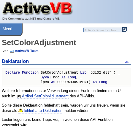
Über ActiveVB
Hilfe
Die Community zu .NET und Classic VB.
Menü
SetColorAdjustment
von
ActiveVB-Team
Deklaration
Declare
Function
 SetColorAdjustment 
Lib
 "gdi32.dll" ( _

ByVal
 hdc 
As
Long
, _

                 lpca 
As
 COLORADJUSTMENT) 
As
Long
Weitere Informationen zur Verwendung dieser Funktion finden sie u.U.
auch im
Artikel SetColorAdjustment
des API-Wikis.
Sollte diese Deklaration fehlerhaft sein, würden wir uns freuen, wenn sie
diese als
fehlerhafte Deklaration
melden würden.
Leider liegen uns keine Tipps vor, in welchen diese API-Funktion
verwendet wird.