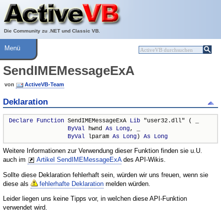
Über ActiveVB
Hilfe
Die Community zu .NET und Classic VB.
Menü
SendIMEMessageExA
von
ActiveVB-Team
Deklaration
Declare
Function
 SendIMEMessageExA 
Lib
 "user32.dll" ( _

ByVal
 hwnd 
As
Long
, _

ByVal
 lparam 
As
Long
) 
As
Long
Weitere Informationen zur Verwendung dieser Funktion finden sie u.U.
auch im
Artikel SendIMEMessageExA
des API-Wikis.
Sollte diese Deklaration fehlerhaft sein, würden wir uns freuen, wenn sie
diese als
fehlerhafte Deklaration
melden würden.
Leider liegen uns keine Tipps vor, in welchen diese API-Funktion
verwendet wird.