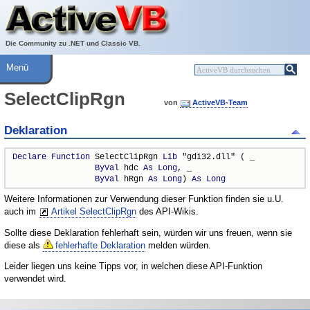
Über ActiveVB
Hilfe
Die Community zu .NET und Classic VB.
Menü
SelectClipRgn
von
ActiveVB-Team
Deklaration
Declare
Function
 SelectClipRgn 
Lib
 "gdi32.dll" ( _

ByVal
 hdc 
As
Long
, _

ByVal
 hRgn 
As
Long
) 
As
Long
Weitere Informationen zur Verwendung dieser Funktion finden sie u.U.
auch im
Artikel SelectClipRgn
des API-Wikis.
Sollte diese Deklaration fehlerhaft sein, würden wir uns freuen, wenn sie
diese als
fehlerhafte Deklaration
melden würden.
Leider liegen uns keine Tipps vor, in welchen diese API-Funktion
verwendet wird.