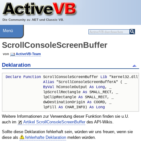
Über ActiveVB
Hilfe
Die Community zu .NET und Classic VB.
Menü
ScrollConsoleScreenBuffer
von
ActiveVB-Team
Deklaration
Declare
Function
 ScrollConsoleScreenBuffer 
Lib
 "kernel32.dll" 
Alias
 "ScrollConsoleScreenBufferA" ( _

ByVal
 hConsoleOutput 
As
Long
, _

                 lpScrollRectangle 
As
 SMALL_RECT, _

                 lpClipRectangle 
As
 SMALL_RECT, _

                 dwDestinationOrigin 
As
 COORD, _

                 lpFill 
As
 CHAR_INFO) 
As
Long
Weitere Informationen zur Verwendung dieser Funktion finden sie u.U.
auch im
Artikel ScrollConsoleScreenBuffer
des API-Wikis.
Sollte diese Deklaration fehlerhaft sein, würden wir uns freuen, wenn sie
diese als
fehlerhafte Deklaration
melden würden.