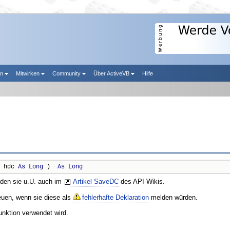
en
Mitwirken
Community
Über ActiveVB
Hilfe
 hdc 
As
Long
 )  
As
Long
nden sie u.U. auch im
Artikel SaveDC
des API-Wikis.
reuen, wenn sie diese als
fehlerhafte Deklaration
melden würden.
unktion verwendet wird.