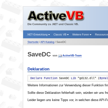
Die Community zu .NET und Classic VB.
.NET-Entwicklung
Classic VB
Weitere Foren
Ressourc
Startseite
/
API-Katalog
/ SaveDC
SaveDC
von
ActiveVB-Team
Deklaration
Declare
Function
 SaveDC 
Lib
 "gdi32.dll" (
ByVal
Weitere Informationen zur Verwendung dieser Funktion fi
Sollte diese Deklaration fehlerhaft sein, würden wir uns f
Leider liegen uns keine Tipps vor, in welchen diese API-F