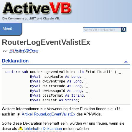
Über ActiveVB
Hilfe
Die Community zu .NET und Classic VB.
Menü
RouterLogEventValistEx
von
ActiveVB-Team
Deklaration
Declare
Sub
 RouterLogEventValistEx 
Lib
 "rtutils.dll" ( _

ByVal
 hLogHandle 
As
Long
, _

ByVal
 dwEventType 
As
Long
, _

ByVal
 dwErrorCode 
As
Long
, _

ByVal
 dwMessageId 
As
Long
, _

ByVal
 ptszFormat 
As
String
, _

ByVal
 arglist 
As
String
)
Weitere Informationen zur Verwendung dieser Funktion finden sie u.U.
auch im
Artikel RouterLogEventValistEx
des API-Wikis.
Sollte diese Deklaration fehlerhaft sein, würden wir uns freuen, wenn sie
diese als
fehlerhafte Deklaration
melden würden.