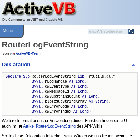
Über ActiveVB
Hilfe
Die Community zu .NET und Classic VB.
Menü
RouterLogEventString
von
ActiveVB-Team
Deklaration
Declare
Sub
 RouterLogEventString 
Lib
 "rtutils.dll" ( _

ByVal
 hLogHandle 
As
Long
, _

ByVal
 dwEventType 
As
Long
, _

ByVal
 dwMessageId 
As
Long
, _

ByVal
 dwSubStringCount 
As
Long
, _

ByVal
 plpszSubStringArray 
As
String
, _

ByVal
 dwErrorCode 
As
Long
, _

ByVal
 dwErrorIndex 
As
Long
)
Weitere Informationen zur Verwendung dieser Funktion finden sie u.U.
auch im
Artikel RouterLogEventString
des API-Wikis.
Sollte diese Deklaration fehlerhaft sein, würden wir uns freuen, wenn sie