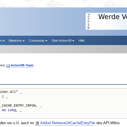
en
Mitwirken
Community
Über ActiveVB
Hilfe
von
ActiveVB-Team
inet.dll" _

 ( _

_CACHE_ENTRY_INFOA, _

 
As
Long
, _

nden sie u.U. auch im
Artikel RetrieveUrlCacheEntryFile
des API-Wikis.