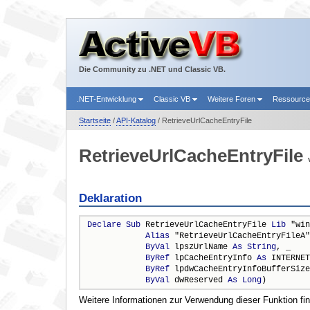
Die Community zu .NET und Classic VB.
.NET-Entwicklung
Classic VB
Weitere Foren
Ressourc
Startseite
/
API-Katalog
/ RetrieveUrlCacheEntryFile
RetrieveUrlCacheEntryFile
Deklaration
Declare
Sub
 RetrieveUrlCacheEntryFile 
Lib
 "win
Alias
 "RetrieveUrlCacheEntryFileA"
ByVal
 lpszUrlName 
As
String
, _

ByRef
 lpCacheEntryInfo 
As
 INTERNET
ByRef
 lpdwCacheEntryInfoBufferSize
ByVal
 dwReserved 
As
Long
)
Weitere Informationen zur Verwendung dieser Funktion fi