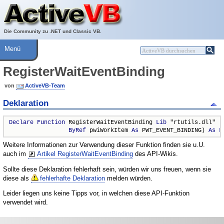
Über ActiveVB
Hilfe
Die Community zu .NET und Classic VB.
Menü
RegisterWaitEventBinding
von
ActiveVB-Team
Deklaration
Declare
Function
 RegisterWaitEventBinding 
Lib
 "rtutils.dll" ( 
ByRef
 pwiWorkItem 
As
 PWT_EVENT_BINDING) 
As
L
Weitere Informationen zur Verwendung dieser Funktion finden sie u.U.
auch im
Artikel RegisterWaitEventBinding
des API-Wikis.
Sollte diese Deklaration fehlerhaft sein, würden wir uns freuen, wenn sie
diese als
fehlerhafte Deklaration
melden würden.
Leider liegen uns keine Tipps vor, in welchen diese API-Funktion
verwendet wird.