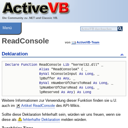
Über ActiveVB
Hilfe
Die Community zu .NET und Classic VB.
Menü
ReadConsole
von
ActiveVB-Team
Deklaration
Declare
Function
 ReadConsole 
Lib
 "kernel32.dll" _

Alias
 "ReadConsoleA" ( _

ByVal
 hConsoleInput 
As
Long
, _

                 lpBuffer 
As
Any
, _

ByVal
 nNumberOfCharsToRead 
As
Long
, _

                 lpNumberOfCharsRead 
As
Long
, _

                 lpReserved 
As
Any
) 
As
Long
Weitere Informationen zur Verwendung dieser Funktion finden sie u.U.
auch im
Artikel ReadConsole
des API-Wikis.
Sollte diese Deklaration fehlerhaft sein, würden wir uns freuen, wenn sie
diese als
fehlerhafte Deklaration
melden würden.