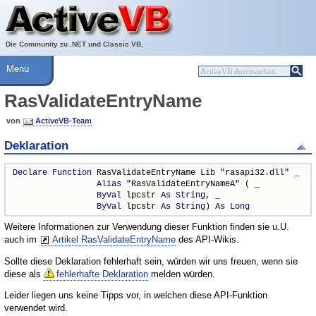
Über ActiveVB
Hilfe
Die Community zu .NET und Classic VB.
Menü
RasValidateEntryName
von
ActiveVB-Team
Deklaration
Declare
Function
 RasValidateEntryName 
Lib
 "rasapi32.dll" _

Alias
 "RasValidateEntryNameA" ( _

ByVal
 lpcstr 
As
String
, _

ByVal
 lpcstr 
As
String
) 
As
Long
Weitere Informationen zur Verwendung dieser Funktion finden sie u.U.
auch im
Artikel RasValidateEntryName
des API-Wikis.
Sollte diese Deklaration fehlerhaft sein, würden wir uns freuen, wenn sie
diese als
fehlerhafte Deklaration
melden würden.
Leider liegen uns keine Tipps vor, in welchen diese API-Funktion
verwendet wird.