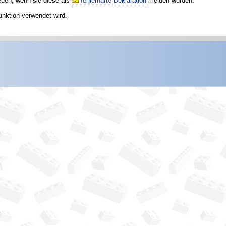
reuen, wenn sie diese als
fehlerhafte Deklaration
melden würden.
unktion verwendet wird.