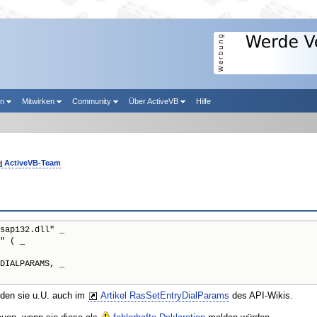
en
Mitwirken
Community
Über ActiveVB
Hilfe
ActiveVB-Team
sapi32.dll" _

" ( _

DIALPARAMS, _

nden sie u.U. auch im
Artikel RasSetEntryDialParams
des API-Wikis.