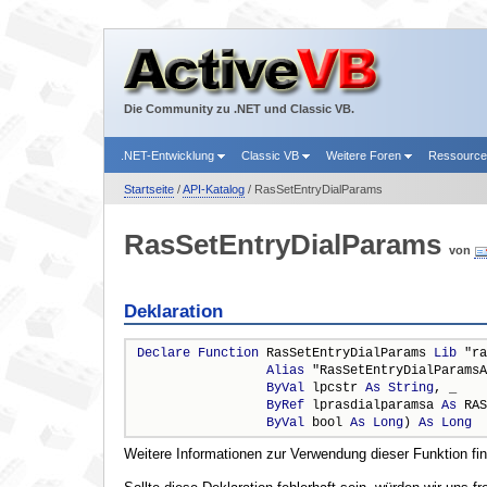
Die Community zu .NET und Classic VB.
.NET-Entwicklung
Classic VB
Weitere Foren
Ressourc
Startseite
/
API-Katalog
/ RasSetEntryDialParams
RasSetEntryDialParams
von
Deklaration
Declare
Function
 RasSetEntryDialParams 
Lib
 "ra
Alias
 "RasSetEntryDialParamsA
ByVal
 lpcstr 
As
String
, _

ByRef
 lprasdialparamsa 
As
 RAS
ByVal
 bool 
As
Long
) 
As
Long
Weitere Informationen zur Verwendung dieser Funktion fi