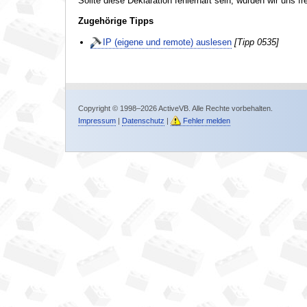
Sollte diese Deklaration fehlerhaft sein, würden wir uns f
Zugehörige Tipps
IP (eigene und remote) auslesen
[Tipp 0535]
Copyright © 1998–2026 ActiveVB. Alle Rechte vorbehalten.
Impressum
|
Datenschutz
|
Fehler melden