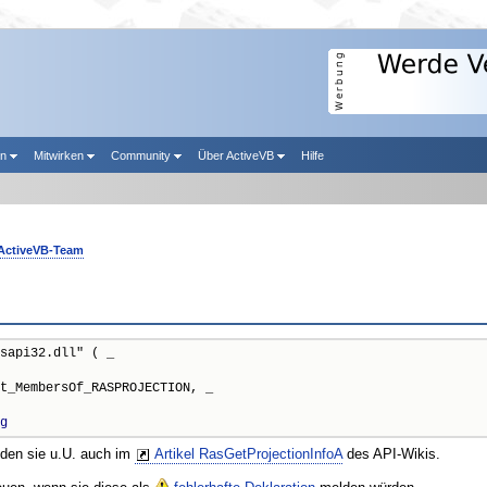
en
Mitwirken
Community
Über ActiveVB
Hilfe
ActiveVB-Team
sapi32.dll" ( _

t_MembersOf_RASPROJECTION, _

g
nden sie u.U. auch im
Artikel RasGetProjectionInfoA
des API-Wikis.