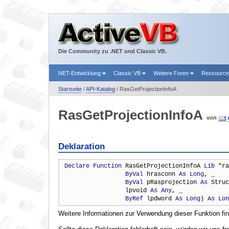
Die Community zu .NET und Classic VB.
.NET-Entwicklung
Classic VB
Weitere Foren
Ressourc
Startseite
/
API-Katalog
/ RasGetProjectionInfoA
RasGetProjectionInfoA
von
Deklaration
Declare
Function
 RasGetProjectionInfoA 
Lib
 "ra
ByVal
 hrasconn 
As
Long
, _

ByVal
 pRasprojection 
As
 Struc
                 lpvoid 
As
Any
, _

ByRef
 lpdword 
As
Long
) 
As
Lon
Weitere Informationen zur Verwendung dieser Funktion fi