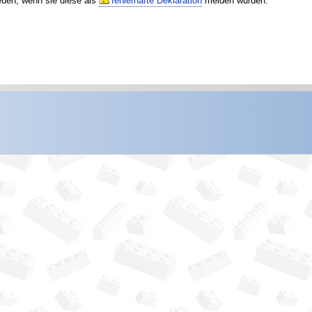
reuen, wenn sie diese als
fehlerhafte Deklaration
melden würden.