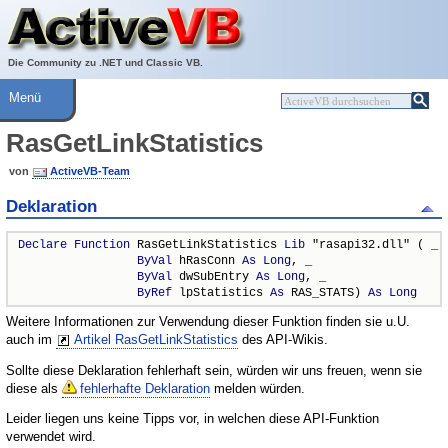
Über ActiveVB
Hilfe
Die Community zu .NET und Classic VB.
Menü
RasGetLinkStatistics
von
ActiveVB-Team
Deklaration
Declare
Function
 RasGetLinkStatistics 
Lib
 "rasapi32.dll" ( _

ByVal
 hRasConn 
As
Long
, _

ByVal
 dwSubEntry 
As
Long
, _

ByRef
 lpStatistics 
As
 RAS_STATS) 
As
Long
Weitere Informationen zur Verwendung dieser Funktion finden sie u.U.
auch im
Artikel RasGetLinkStatistics
des API-Wikis.
Sollte diese Deklaration fehlerhaft sein, würden wir uns freuen, wenn sie
diese als
fehlerhafte Deklaration
melden würden.
Leider liegen uns keine Tipps vor, in welchen diese API-Funktion
verwendet wird.