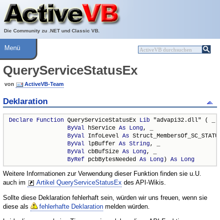
Über ActiveVB
Hilfe
Die Community zu .NET und Classic VB.
Menü
QueryServiceStatusEx
von
ActiveVB-Team
Deklaration
Declare
Function
 QueryServiceStatusEx 
Lib
 "advapi32.dll" ( _

ByVal
 hService 
As
Long
, _

ByVal
 InfoLevel 
As
 Struct_MembersOf_SC_STATUS
ByVal
 lpBuffer 
As
String
, _

ByVal
 cbBufSize 
As
Long
, _

ByRef
 pcbBytesNeeded 
As
Long
) 
As
Long
Weitere Informationen zur Verwendung dieser Funktion finden sie u.U.
auch im
Artikel QueryServiceStatusEx
des API-Wikis.
Sollte diese Deklaration fehlerhaft sein, würden wir uns freuen, wenn sie
diese als
fehlerhafte Deklaration
melden würden.