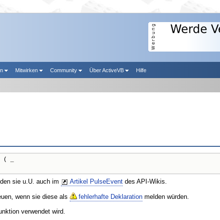
en
Mitwirken
Community
Über ActiveVB
Hilfe
 ( _

nden sie u.U. auch im
Artikel PulseEvent
des API-Wikis.
reuen, wenn sie diese als
fehlerhafte Deklaration
melden würden.
unktion verwendet wird.