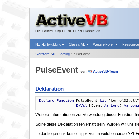
Die Community zu .NET und Classic VB.
.NET-Entwicklung
Classic VB
Weitere Foren
Ressourc
Startseite
/
API-Katalog
/ PulseEvent
PulseEvent
von
ActiveVB-Team
Deklaration
Declare
Function
 PulseEvent 
Lib
 "kernel32.dll"
ByVal
 hEvent 
As
Long
) 
As
Long
Weitere Informationen zur Verwendung dieser Funktion fi
Sollte diese Deklaration fehlerhaft sein, würden wir uns f
Leider liegen uns keine Tipps vor, in welchen diese API-F