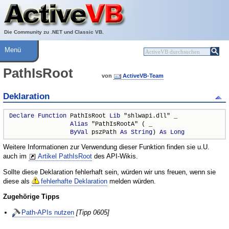
Über ActiveVB
Hilfe
Die Community zu .NET und Classic VB.
Menü
PathIsRoot
von
ActiveVB-Team
Deklaration
Declare
Function
 PathIsRoot 
Lib
 "shlwapi.dll" _

Alias
 "PathIsRootA" ( _

ByVal
 pszPath 
As
String
) 
As
Long
Weitere Informationen zur Verwendung dieser Funktion finden sie u.U.
auch im
Artikel PathIsRoot
des API-Wikis.
Sollte diese Deklaration fehlerhaft sein, würden wir uns freuen, wenn sie
diese als
fehlerhafte Deklaration
melden würden.
Zugehörige Tipps
Path-APIs nutzen
[Tipp 0605]