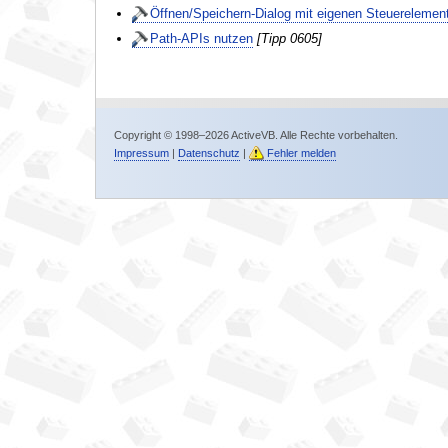
Öffnen/Speichern-Dialog mit eigenen Steuerelement
Path-APIs nutzen
[Tipp 0605]
Copyright © 1998–2026 ActiveVB. Alle Rechte vorbehalten.
Impressum
|
Datenschutz
|
Fehler melden