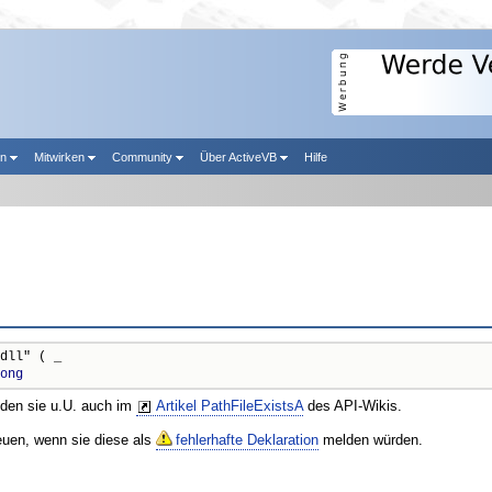
en
Mitwirken
Community
Über ActiveVB
Hilfe
dll" ( _

ong
nden sie u.U. auch im
Artikel PathFileExistsA
des API-Wikis.
reuen, wenn sie diese als
fehlerhafte Deklaration
melden würden.