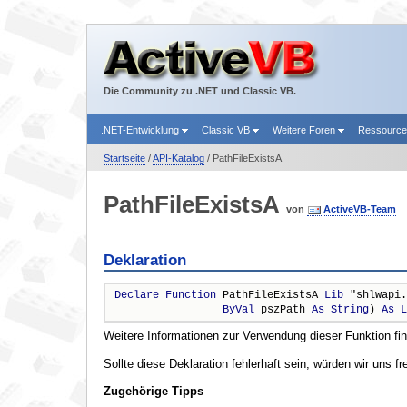
Die Community zu .NET und Classic VB.
.NET-Entwicklung
Classic VB
Weitere Foren
Ressourc
Startseite
/
API-Katalog
/ PathFileExistsA
PathFileExistsA
von
ActiveVB-Team
Deklaration
Declare
Function
 PathFileExistsA 
Lib
 "shlwapi.
ByVal
 pszPath 
As
String
) 
As
L
Weitere Informationen zur Verwendung dieser Funktion fi
Sollte diese Deklaration fehlerhaft sein, würden wir uns f
Zugehörige Tipps