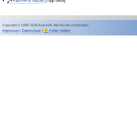
Path-APIs nutzen
[Tipp 0605]
Copyright © 1998–2026 ActiveVB. Alle Rechte vorbehalten.
Impressum
|
Datenschutz
|
Fehler melden