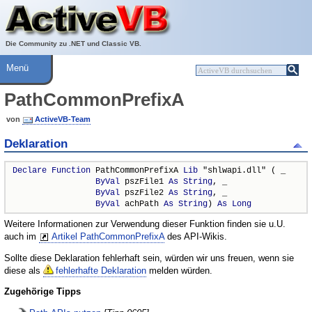
Über ActiveVB
Hilfe
Die Community zu .NET und Classic VB.
Menü
PathCommonPrefixA
von
ActiveVB-Team
Deklaration
Declare
Function
 PathCommonPrefixA 
Lib
 "shlwapi.dll" ( _

ByVal
 pszFile1 
As
String
, _

ByVal
 pszFile2 
As
String
, _

ByVal
 achPath 
As
String
) 
As
Long
Weitere Informationen zur Verwendung dieser Funktion finden sie u.U.
auch im
Artikel PathCommonPrefixA
des API-Wikis.
Sollte diese Deklaration fehlerhaft sein, würden wir uns freuen, wenn sie
diese als
fehlerhafte Deklaration
melden würden.
Zugehörige Tipps