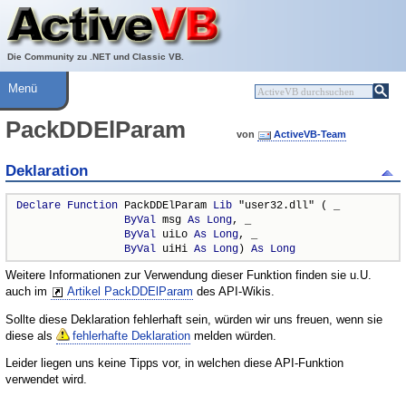
Über ActiveVB
Hilfe
Die Community zu .NET und Classic VB.
Menü
PackDDElParam
von
ActiveVB-Team
Deklaration
Declare
Function
 PackDDElParam 
Lib
 "user32.dll" ( _

ByVal
 msg 
As
Long
, _

ByVal
 uiLo 
As
Long
, _

ByVal
 uiHi 
As
Long
) 
As
Long
Weitere Informationen zur Verwendung dieser Funktion finden sie u.U.
auch im
Artikel PackDDElParam
des API-Wikis.
Sollte diese Deklaration fehlerhaft sein, würden wir uns freuen, wenn sie
diese als
fehlerhafte Deklaration
melden würden.
Leider liegen uns keine Tipps vor, in welchen diese API-Funktion
verwendet wird.