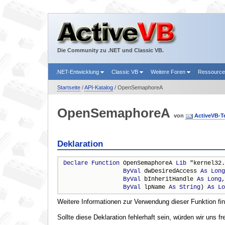
Die Community zu .NET und Classic VB.
.NET-Entwicklung
Classic VB
Weitere Foren
Ressourc
Startseite
/
API-Katalog
/ OpenSemaphoreA
OpenSemaphoreA
von
ActiveVB-
Deklaration
Declare
Function
 OpenSemaphoreA 
Lib
 "kernel32.
ByVal
 dwDesiredAccess 
As
Long
ByVal
 bInheritHandle 
As
Long
,
ByVal
 lpName 
As
String
) 
As
Lo
Weitere Informationen zur Verwendung dieser Funktion fi
Sollte diese Deklaration fehlerhaft sein, würden wir uns f