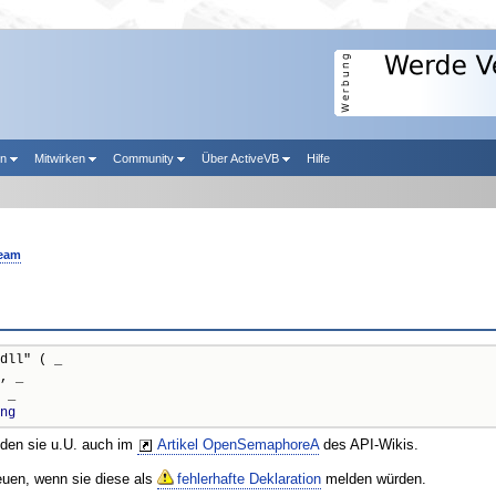
en
Mitwirken
Community
Über ActiveVB
Hilfe
Team
dll" ( _

, _

 _

ng
nden sie u.U. auch im
Artikel OpenSemaphoreA
des API-Wikis.
reuen, wenn sie diese als
fehlerhafte Deklaration
melden würden.