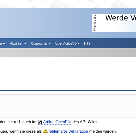
en
Mitwirken
Community
Über ActiveVB
Hilfe
 _

nden sie u.U. auch im
Artikel OpenFile
des API-Wikis.
reuen, wenn sie diese als
fehlerhafte Deklaration
melden würden.