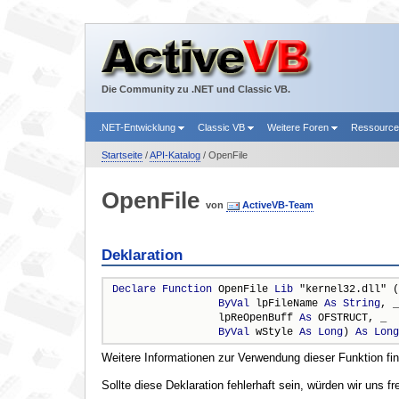
Die Community zu .NET und Classic VB.
.NET-Entwicklung
Classic VB
Weitere Foren
Ressourc
Startseite
/
API-Katalog
/ OpenFile
OpenFile
von
ActiveVB-Team
Deklaration
Declare
Function
 OpenFile 
Lib
 "kernel32.dll" (
ByVal
 lpFileName 
As
String
, _

                 lpReOpenBuff 
As
 OFSTRUCT, _

ByVal
 wStyle 
As
Long
) 
As
Long
Weitere Informationen zur Verwendung dieser Funktion fi
Sollte diese Deklaration fehlerhaft sein, würden wir uns f