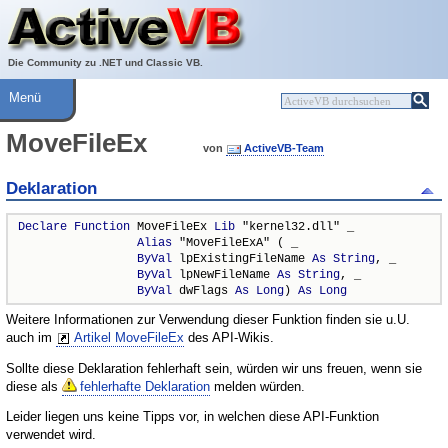
Über ActiveVB
Hilfe
Die Community zu .NET und Classic VB.
Menü
MoveFileEx
von
ActiveVB-Team
Deklaration
Declare
Function
 MoveFileEx 
Lib
 "kernel32.dll" _

Alias
 "MoveFileExA" ( _

ByVal
 lpExistingFileName 
As
String
, _

ByVal
 lpNewFileName 
As
String
, _

ByVal
 dwFlags 
As
Long
) 
As
Long
Weitere Informationen zur Verwendung dieser Funktion finden sie u.U.
auch im
Artikel MoveFileEx
des API-Wikis.
Sollte diese Deklaration fehlerhaft sein, würden wir uns freuen, wenn sie
diese als
fehlerhafte Deklaration
melden würden.
Leider liegen uns keine Tipps vor, in welchen diese API-Funktion
verwendet wird.