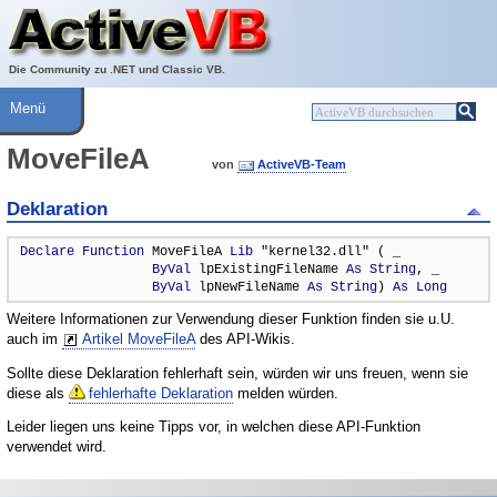
Über ActiveVB
Hilfe
Die Community zu .NET und Classic VB.
Menü
MoveFileA
von
ActiveVB-Team
Deklaration
Declare
Function
 MoveFileA 
Lib
 "kernel32.dll" ( _

ByVal
 lpExistingFileName 
As
String
, _

ByVal
 lpNewFileName 
As
String
) 
As
Long
Weitere Informationen zur Verwendung dieser Funktion finden sie u.U.
auch im
Artikel MoveFileA
des API-Wikis.
Sollte diese Deklaration fehlerhaft sein, würden wir uns freuen, wenn sie
diese als
fehlerhafte Deklaration
melden würden.
Leider liegen uns keine Tipps vor, in welchen diese API-Funktion
verwendet wird.