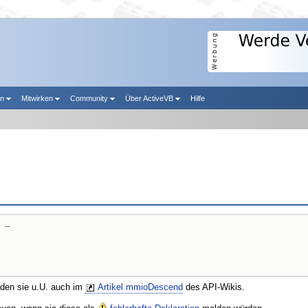
en
Mitwirken
Community
Über ActiveVB
Hilfe
 _

nden sie u.U. auch im
Artikel mmioDescend
des API-Wikis.