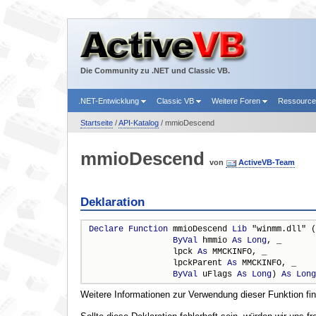
Die Community zu .NET und Classic VB.
.NET-Entwicklung
Classic VB
Weitere Foren
Ressourc
Startseite
/
API-Katalog
/ mmioDescend
mmioDescend
von
ActiveVB-Team
Deklaration
Declare
Function
 mmioDescend 
Lib
 "winmm.dll" (
ByVal
 hmmio 
As
Long
, _

                 lpck 
As
 MMCKINFO, _

                 lpckParent 
As
 MMCKINFO, _

ByVal
 uFlags 
As
Long
) 
As
Long
Weitere Informationen zur Verwendung dieser Funktion fi