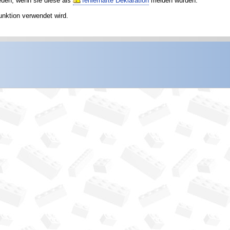
reuen, wenn sie diese als
fehlerhafte Deklaration
melden würden.
unktion verwendet wird.