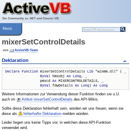
Über ActiveVB
Hilfe
Die Community zu .NET und Classic VB.
Menü
mixerSetControlDetails
von
ActiveVB-Team
Deklaration
Declare
Function
 mixerSetControlDetails 
Lib
 "winmm.dll" ( _

ByVal
 hmxobj 
As
Long
, _

                 pmxcd 
As
 MIXERCONTROLDETAILS, _

ByVal
 fdwDetails 
As
Long
) 
As
Long
Weitere Informationen zur Verwendung dieser Funktion finden sie u.U.
auch im
Artikel mixerSetControlDetails
des API-Wikis.
Sollte diese Deklaration fehlerhaft sein, würden wir uns freuen, wenn sie
diese als
fehlerhafte Deklaration
melden würden.
Leider liegen uns keine Tipps vor, in welchen diese API-Funktion
verwendet wird.