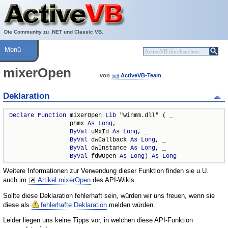
Über ActiveVB
Hilfe
Die Community zu .NET und Classic VB.
Menü
mixerOpen
von
ActiveVB-Team
Deklaration
Declare
Function
 mixerOpen 
Lib
 "winmm.dll" ( _

                 phmx 
As
Long
, _

ByVal
 uMxId 
As
Long
, _

ByVal
 dwCallback 
As
Long
, _

ByVal
 dwInstance 
As
Long
, _

ByVal
 fdwOpen 
As
Long
) 
As
Long
Weitere Informationen zur Verwendung dieser Funktion finden sie u.U.
auch im
Artikel mixerOpen
des API-Wikis.
Sollte diese Deklaration fehlerhaft sein, würden wir uns freuen, wenn sie
diese als
fehlerhafte Deklaration
melden würden.
Leider liegen uns keine Tipps vor, in welchen diese API-Funktion