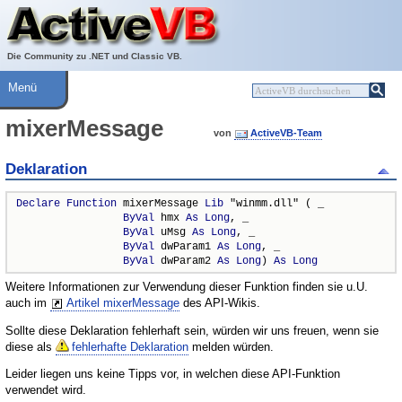
Über ActiveVB
Hilfe
Die Community zu .NET und Classic VB.
Menü
mixerMessage
von
ActiveVB-Team
Deklaration
Declare
Function
 mixerMessage 
Lib
 "winmm.dll" ( _

ByVal
 hmx 
As
Long
, _

ByVal
 uMsg 
As
Long
, _

ByVal
 dwParam1 
As
Long
, _

ByVal
 dwParam2 
As
Long
) 
As
Long
Weitere Informationen zur Verwendung dieser Funktion finden sie u.U.
auch im
Artikel mixerMessage
des API-Wikis.
Sollte diese Deklaration fehlerhaft sein, würden wir uns freuen, wenn sie
diese als
fehlerhafte Deklaration
melden würden.
Leider liegen uns keine Tipps vor, in welchen diese API-Funktion
verwendet wird.