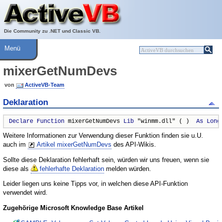
Über ActiveVB
Hilfe
Die Community zu .NET und Classic VB.
Menü
mixerGetNumDevs
von
ActiveVB-Team
Deklaration
Declare
Function
 mixerGetNumDevs 
Lib
 "winmm.dll" ( )  
As
Long
Weitere Informationen zur Verwendung dieser Funktion finden sie u.U.
auch im
Artikel mixerGetNumDevs
des API-Wikis.
Sollte diese Deklaration fehlerhaft sein, würden wir uns freuen, wenn sie
diese als
fehlerhafte Deklaration
melden würden.
Leider liegen uns keine Tipps vor, in welchen diese API-Funktion
verwendet wird.
Zugehörige Microsoft Knowledge Base Artikel