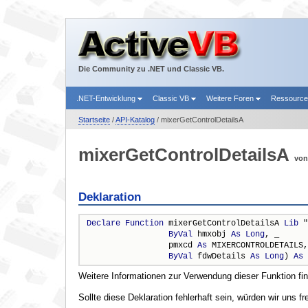
Die Community zu .NET und Classic VB.
.NET-Entwicklung
Classic VB
Weitere Foren
Ressourc
Startseite
/
API-Katalog
/ mixerGetControlDetailsA
mixerGetControlDetailsA
vo
Deklaration
Declare
Function
 mixerGetControlDetailsA 
Lib
 "
ByVal
 hmxobj 
As
Long
, _

                 pmxcd 
As
 MIXERCONTROLDETAILS,
ByVal
 fdwDetails 
As
Long
) 
As
Weitere Informationen zur Verwendung dieser Funktion fi
Sollte diese Deklaration fehlerhaft sein, würden wir uns f