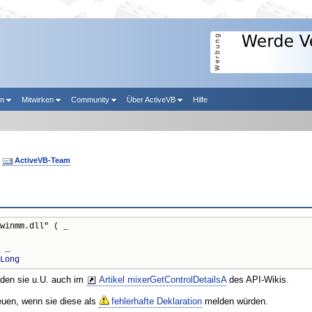
en
Mitwirken
Community
Über ActiveVB
Hilfe
n
ActiveVB-Team
winmm.dll" ( _

 _

Long
nden sie u.U. auch im
Artikel mixerGetControlDetailsA
des API-Wikis.
reuen, wenn sie diese als
fehlerhafte Deklaration
melden würden.