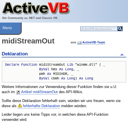
Über ActiveVB
Hilfe
Die Community zu .NET und Classic VB.
Menü
midiStreamOut
von
ActiveVB-Team
Deklaration
Declare
Function
 midiStreamOut 
Lib
 "winmm.dll" ( _

ByVal
 hms 
As
Long
, _

                 pmh 
As
 MIDIHDR, _

ByVal
 cbmh 
As
Long
) 
As
Long
Weitere Informationen zur Verwendung dieser Funktion finden sie u.U.
auch im
Artikel midiStreamOut
des API-Wikis.
Sollte diese Deklaration fehlerhaft sein, würden wir uns freuen, wenn sie
diese als
fehlerhafte Deklaration
melden würden.
Leider liegen uns keine Tipps vor, in welchen diese API-Funktion
verwendet wird.