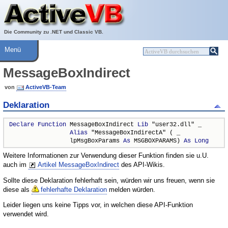
Über ActiveVB
Hilfe
Die Community zu .NET und Classic VB.
Menü
MessageBoxIndirect
von
ActiveVB-Team
Deklaration
Declare
Function
 MessageBoxIndirect 
Lib
 "user32.dll" _

Alias
 "MessageBoxIndirectA" ( _

                 lpMsgBoxParams 
As
 MSGBOXPARAMS) 
As
Long
Weitere Informationen zur Verwendung dieser Funktion finden sie u.U.
auch im
Artikel MessageBoxIndirect
des API-Wikis.
Sollte diese Deklaration fehlerhaft sein, würden wir uns freuen, wenn sie
diese als
fehlerhafte Deklaration
melden würden.
Leider liegen uns keine Tipps vor, in welchen diese API-Funktion
verwendet wird.