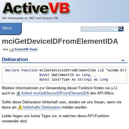
Über ActiveVB
Hilfe
Die Community zu .NET und Classic VB.
Menü
mciGetDeviceIDFromElementIDA
von
ActiveVB-Team
Deklaration
Declare
Function
 mciGetDeviceIDFromElementIDA 
Lib
 "winmm.dll" 
ByVal
 dwElementID 
As
Long
, _

ByVal
 lpstrType 
As
String
) 
As
Long
Weitere Informationen zur Verwendung dieser Funktion finden sie u.U.
auch im
Artikel mciGetDeviceIDFromElementIDA
des API-Wikis.
Sollte diese Deklaration fehlerhaft sein, würden wir uns freuen, wenn sie
diese als
fehlerhafte Deklaration
melden würden.
Leider liegen uns keine Tipps vor, in welchen diese API-Funktion
verwendet wird.