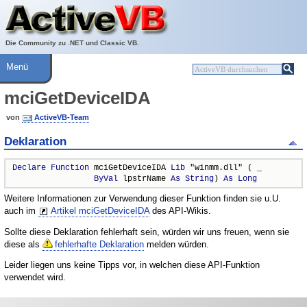
Über ActiveVB
Hilfe
Die Community zu .NET und Classic VB.
Menü
mciGetDeviceIDA
von
ActiveVB-Team
Deklaration
Declare
Function
 mciGetDeviceIDA 
Lib
 "winmm.dll" ( _

ByVal
 lpstrName 
As
String
) 
As
Long
Weitere Informationen zur Verwendung dieser Funktion finden sie u.U.
auch im
Artikel mciGetDeviceIDA
des API-Wikis.
Sollte diese Deklaration fehlerhaft sein, würden wir uns freuen, wenn sie
diese als
fehlerhafte Deklaration
melden würden.
Leider liegen uns keine Tipps vor, in welchen diese API-Funktion
verwendet wird.