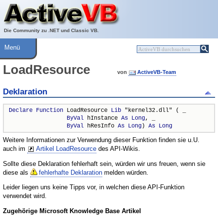
Über ActiveVB
Hilfe
Die Community zu .NET und Classic VB.
Menü
LoadResource
von
ActiveVB-Team
Deklaration
Declare
Function
 LoadResource 
Lib
 "kernel32.dll" ( _

ByVal
 hInstance 
As
Long
, _

ByVal
 hResInfo 
As
Long
) 
As
Long
Weitere Informationen zur Verwendung dieser Funktion finden sie u.U.
auch im
Artikel LoadResource
des API-Wikis.
Sollte diese Deklaration fehlerhaft sein, würden wir uns freuen, wenn sie
diese als
fehlerhafte Deklaration
melden würden.
Leider liegen uns keine Tipps vor, in welchen diese API-Funktion
verwendet wird.
Zugehörige Microsoft Knowledge Base Artikel