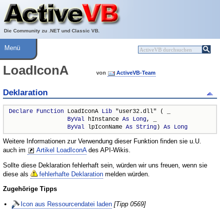
Über ActiveVB
Hilfe
Die Community zu .NET und Classic VB.
Menü
LoadIconA
von
ActiveVB-Team
Deklaration
Declare
Function
 LoadIconA 
Lib
 "user32.dll" ( _

ByVal
 hInstance 
As
Long
, _

ByVal
 lpIconName 
As
String
) 
As
Long
Weitere Informationen zur Verwendung dieser Funktion finden sie u.U.
auch im
Artikel LoadIconA
des API-Wikis.
Sollte diese Deklaration fehlerhaft sein, würden wir uns freuen, wenn sie
diese als
fehlerhafte Deklaration
melden würden.
Zugehörige Tipps
Icon aus Ressourcendatei laden
[Tipp 0569]